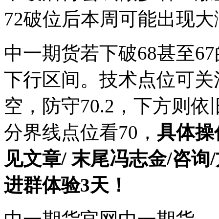
72破位后本周可能出现大
中一期货若下破68甚至6
下行区间。技术点位可关注
空，防守70.2，下方则
分界线点位看70，
具体操
见文章/ 末尾冯志金/咨
进群体验3天！