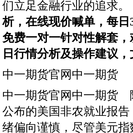
们立足金融行业的追求。
析，在线现价喊单，每日
免费一对一针对性解套，
日行情分析及操作建议，文
中一期货官网中一期
中一期货官网中一期货 
公布的美国非农就业报告
绪偏向谨慎，尽管美元指