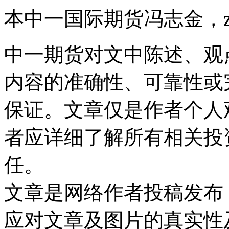
本中一国际期货冯志金，z667
中一期货对文中陈述、观
内容的准确性、可靠性或
保证。文章仅是作者个人
者应详细了解所有相关投
任。
文章是网络作者投稿发布
应对文章及图片的真实性