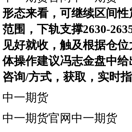
形态来看，可继续区间性震荡
范围，下轨支撑2630-2
见好就收，触及根据仓位
体操作建议冯志金盘中给出
咨询/方式，获取，实时
中一期货
中一期货官网中一期