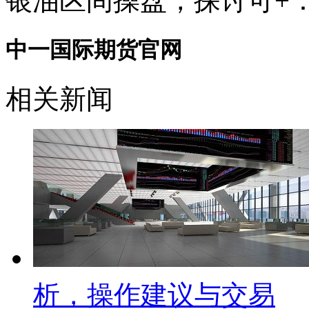
银油区间操盘，探讨可+： z
中一国际期货官网
相关新闻
析，操作建议与交易