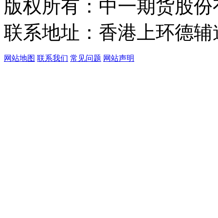
版权所有：中一期货股份
联系地址：香港上环德辅道中
网站地图
联系我们
常见问题
网站声明