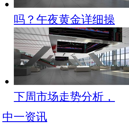
吗？午夜黄金详细操
下周市场走势分析，
中一资讯