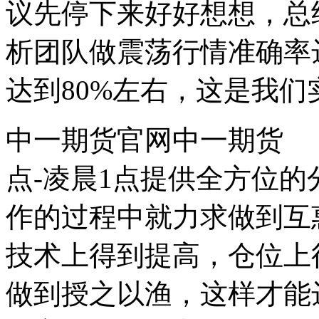
议先停下来好好想想，总
析团队做震荡行情准确率
达到80%左右，这是我们
中一期货官网中一期货 
点-凌晨1点提供全方位
作的过程中就力求做到互
技术上得到提高，仓位上
做到授之以渔，这样才能